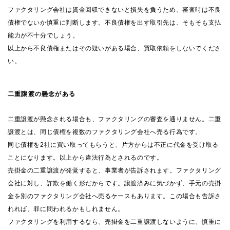
ファクタリング会社は資金回収できないと損失を負うため、審査時は不良
債権でないか慎重に判断します。不良債権を出す取引先は、そもそも支払
能力が不十分でしょう。
以上から不良債権またはその疑いがある場合、買取依頼をしないでくださ
い。
二重譲渡の懸念がある
二重譲渡が懸念される場合も、ファクタリングの審査を通りません。二重
譲渡とは、同じ債権を複数のファクタリング会社へ売る行為です。
同じ債権を2社に買い取ってもらうと、片方からは不正に代金を受け取る
ことになります。以上から違法行為とされるのです。
売掛金の二重譲渡が発覚すると、事業者が告訴されます。ファクタリング
会社に対し、詐欺を働く形だからです。譲渡済みに気づかず、手元の売掛
金を別のファクタリング会社へ売るケースもあります。この場合も告訴さ
れれば、罪に問われるかもしれません。
ファクタリングを利用するなら、売掛金を二重譲渡しないように、慎重に