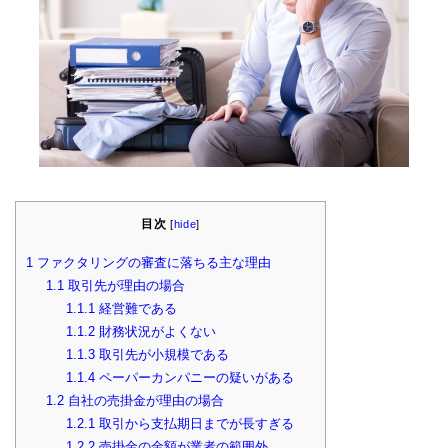
目次
[
hide
]
1
ファクタリングの審査に落ちる主な理由
1.1
取引先が理由の場合
1.1.1
経営難である
1.1.2
財務状況がよくない
1.1.3
取引先が小規模である
1.1.4
ペーパーカンパニーの疑いがある
1.2
自社の売掛金が理由の場合
1.2.1
取引から支払期日までが長すぎる
1.2.2
売掛金の金額が業者の範囲外