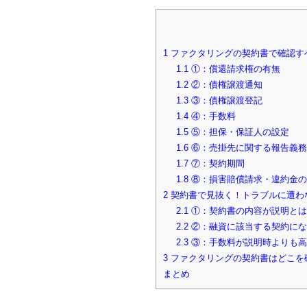
1
ファクタリングの契約書で確認す
1.1
①：償還請求権の有無
1.2
②：債権譲渡通知
1.3
③：債権譲渡登記
1.4
④：手数料
1.5
⑤：担保・保証人の設定
1.6
⑥：売掛先に関する報告義
1.7
⑦：契約期間
1.8
⑧：損害賠償請求・違約金の
2
契約書で見抜く！トラブルに遭わ
2.1
①：契約書の内容が説明とは
2.2
②：融資に該当する契約にな
2.3
③：手数料が説明時よりも
3
ファクタリングの契約書はどこを
まとめ