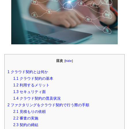
目次
[
hide
]
1
クラウド契約とは何か
1.1
クラウド契約の基本
1.2
利用するメリット
1.3
セキュリティ面
1.4
クラウド契約の普及状況
2
ファクタリングをクラウド契約で行う際の手順
2.1
見積もりの依頼
2.2
審査の実施
2.3
契約の締結