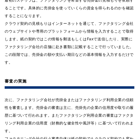
最初のステップは、ファクタリングを希望する売掛金の見積もりを依頼す
ることです。具体的に売掛金を使っていくらの資金を得られるのかを確認
することになります。
クラウド契約の見積もりはインターネットを通じて、ファクタリング会社
のウェブサイトや専用のプラットフォームから情報を入力することで取得
します。紙の契約ではこの情報を郵送もしくはFaxで送信したり、実際に
ファクタリング会社の店舗に赴き書類に記載することで行っていました。
この段階では、売掛金の額や支払い期日などの基本情報を入力するだけで
す。
審査の実施
次に、ファクタリング会社が売掛金またはファクタリング利用企業の信頼
性を審査します。売掛金の審査は主に、売掛先の企業の信用度や取引の履
歴に基づいて行われます。またファクタリング利用企業の審査はファクタ
リング利用企業の信用度（財務的な健全性や風評等）に基づいて行われま
す。
ファクタリング会社の行う審査自体は紙の契約でもクラウド契約でも変わ