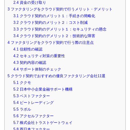
2.4
資金の受け取り
3
ファクタリングをクラウド契約で行うメリット・デメリット
3.1
クラウド契約のメリット１：手続きの簡略化
3.2
クラウド契約のメリット２：コスト削減
3.3
クラウド契約のデメリット１：セキュリティの懸念
3.4
クラウド契約のデメリット２：技術的な障害
4
ファクタリングをクラウド契約で行う際の注意点
4.1
信頼性の確認
4.2
セキュリティ対策の重要性
4.3
契約内容の確認
4.4
サポート体制のチェック
5
クラウド契約でおすすめの優良ファクタリング会社11選
5.1
ククモ
5.2
日本中小企業金融サポート機構
5.3
ベストファクター
5.4
ビートレーディング
5.5
ラボル
5.6
アクセルファクター
5.7
株式会社トラストゲートウェイ
5.8
西日本ファクター