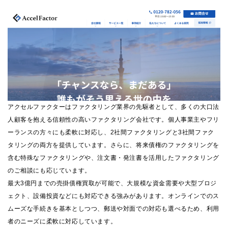
アクセルファクターはファクタリング業界の先駆者として、多くの大口法
人顧客を抱える信頼性の高いファクタリング会社です。個人事業主やフリ
ーランスの方々にも柔軟に対応し、2社間ファクタリングと3社間ファク
タリングの両方を提供しています。さらに、将来債権のファクタリングを
含む特殊なファクタリングや、注文書・発注書を活用したファクタリング
のご相談にも応じています。
最大3億円までの売掛債権買取が可能で、大規模な資金需要や大型プロジ
ェクト、設備投資などにも対応できる強みがあります。オンラインでのス
ムーズな手続きを基本としつつ、郵送や対面での対応も選べるため、利用
者のニーズに柔軟に対応しています。