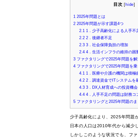
目次
[
hide
]
1
2025年問題とは
2
2025年問題が示す課題4つ
2.1
1．少子高齢化による人手不
2.2
2．後継者不足
2.3
3．社会保障負担の増加
2.4
4．生活インフラの維持の困
3
ファクタリングで2025年問題を
4
ファクタリングで2025年問題を
4.1
1．医療や介護の機関は積極
4.2
2．調達資金でITシステムを
4.3
3．DX人材育成への投資機
4.4
4．人手不足の問題は財務コ
5
ファクタリングと2025年問題のま
少子高齢化により、2025年問
日本の人口は2010年代から減
しかしこのような状況でも、ファ