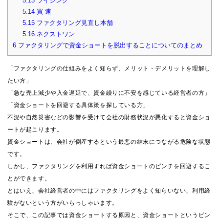
5.13
ライジング
5.14
買 速
5.15
ファクタリング見直し本舗
5.16
ネクストワン
6
ファクタリングで資金ショートを脱出することについてのまとめ
「ファクタリングの仕組みをよく知らず、メリット・デメリットを理解し
たい方」
「急な売上減少や入金遅延で、資金繰りに不安を感じている経営者の方」
「資金ショートを回避する具体策を探している方」
不況や自然災害などの影響を受けて会社の財務状況が悪化すると資金ショ
ートが起こります。
資金ショートは、会社が倒産するという最悪の結末につながる危険な状態
です。
しかし、ファクタリングを利用すれば資金ショートのピンチを回避するこ
とができます。
とはいえ、会社経営者の中にはファクタリングをよく知らいない、利用経
験がないという方がいらっしゃいます。
そこで、この記事では資金ショートする原因と、資金ショートというピン