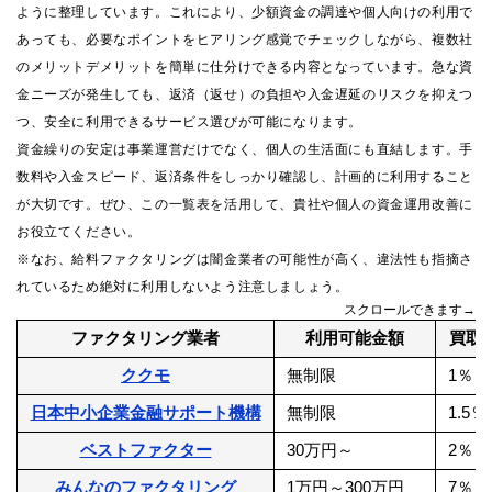
ように整理しています。これにより、少額資金の調達や個人向けの利用で
あっても、必要なポイントをヒアリング感覚でチェックしながら、複数社
のメリットデメリットを簡単に仕分けできる内容となっています。急な資
金ニーズが発生しても、返済（返せ）の負担や入金遅延のリスクを抑えつ
つ、安全に利用できるサービス選びが可能になります。
資金繰りの安定は事業運営だけでなく、個人の生活面にも直結します。手
数料や入金スピード、返済条件をしっかり確認し、計画的に利用すること
が大切です。ぜひ、この一覧表を活用して、貴社や個人の資金運用改善に
お役立てください。
※なお、給料ファクタリングは闇金業者の可能性が高く、違法性も指摘さ
れているため絶対に利用しないよう注意しましょう。
スクロールできます→
ファクタリング業者
利用可能金額
買取
ククモ
無制限
1％～
日本中小企業金融サポート機構
無制限
1.5
ベストファクター
30万円～
2％～
みんなのファクタリング
1万円～300万円
7％～