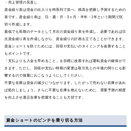
・売上管理の見直し
資金繰り表は現金の出入りを時系列で並べ、残高を把握し予測するための
表です。資金繰り表は、日・週・月・3ヶ月・半年・1年という期間で区
切り作成します。
最低でも長期のデータとして月次の資金繰り表を作成し、必要であれば日
次資金繰り表を作成しながら、資金繰りの計画を立てることができます。
資金ショートを防ぐためには、回収や支払いのタイミングを改善すること
もポイントです。
「支払よりも入金を早めること」を目標に改善すれば運転資金の確保がで
きます。ただし、回収や支払い時期の変更は取引先との今後の関りにも影
響するので慎重におこなうようにしてください。
不要な在庫は資金の減少につながります。したがって売れない在庫があれ
ば処分しましょう。さらに不要な在庫を抱えないために、需要予測の精度
を向上させ適正在庫を把握することも大切です。
資金ショートのピンチを乗り切る方法