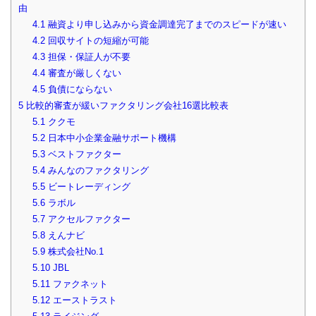
由
4.1
融資より申し込みから資金調達完了までのスピードが速い
4.2
回収サイトの短縮が可能
4.3
担保・保証人が不要
4.4
審査が厳しくない
4.5
負債にならない
5
比較的審査が緩いファクタリング会社16選比較表
5.1
ククモ
5.2
日本中小企業金融サポート機構
5.3
ベストファクター
5.4
みんなのファクタリング
5.5
ビートレーディング
5.6
ラボル
5.7
アクセルファクター
5.8
えんナビ
5.9
株式会社No.1
5.10
JBL
5.11
ファクネット
5.12
エーストラスト