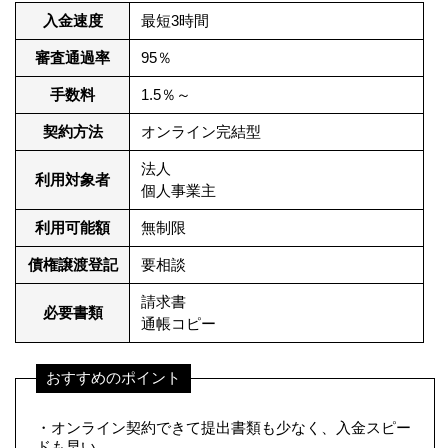
入金速度
最短3時間
審査通過率
95％
手数料
1.5％～
契約方法
オンライン完結型
法人
利用対象者
個人事業主
利用可能額
無制限
債権譲渡登記
要相談
請求書
必要書類
通帳コピー
おすすめのポイント
・オンライン契約できて提出書類も少なく、入金スピー
ドも早い