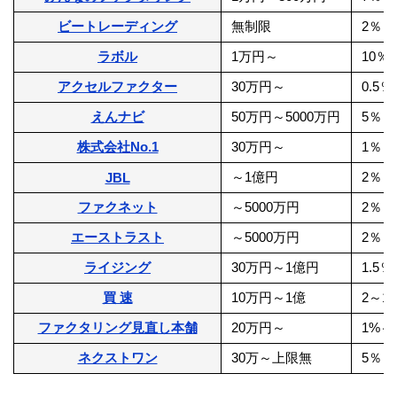
ビートレーディング
無制限
2％～
ラボル
1万円～
10％
アクセルファクター
30万円～
0.5
えんナビ
50万円～5000万円
5％～
株式会社No.1
30万円～
1％～
～1億円
2％～
JBL
ファクネット
～5000万円
2％～
エーストラスト
～5000万円
2％～
ライジング
30万円～1億円
1.5
買 速
10万円～1億
2～1
ファクタリング見直し本舗
20万円～
1%～
ネクストワン
30万～上限無
5％～